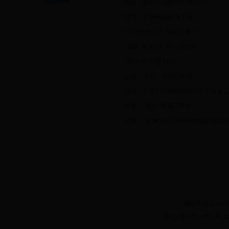
司法要闻
·
提醒：国家司法救助你知道吗？
·
提醒：社会保险你办了吗？
·
“不能胜任工作”谁说了算？
·
“值班”与“加班”的一字之差
·
“年休假”你休了吗？
·
提醒：讨薪，千万别冲动！
·
注意：不签书面劳动合同双倍工资怎么
·
提醒：“微信”发言需谨慎！
·
提醒：“退休”相关法律风险您必须知晓
版权所有 bet3
苏ICP备05002185-1号