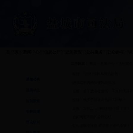
首??页
?|?
新闻中心
?|?
信息公开
?|?
业务管理
?|?
公共服务
?|?
公众参与
?|?
调
当前位置：
首页
>
新闻中心
>
法制聚焦
新闻中心
·
提醒：“旅游”法律风险的防范！
通知公告
·
购买二手房的法律风险防范
基层动态
·
提醒：签了放弃社保书，不支持经济补
·
提醒：残疾劳动者应当同工同酬！
法制聚焦
·
提醒：女职工 三期福利你享受了没？
专题报道
·
合同约定不明的处理办法
理论研讨
·
打印遗嘱需谨慎 签字摁手印也不够！