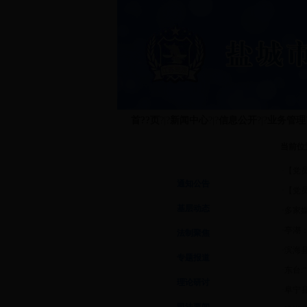
首??页
?|?
新闻中心
?|?
信息公开
?|?
业务管理
当前位
新闻中心
·
【党
通知公告
·
【党
基层动态
·
多家
·
亭湖
法制聚焦
·
滨海
专题报道
·
东台:
理论研讨
·
阜宁县