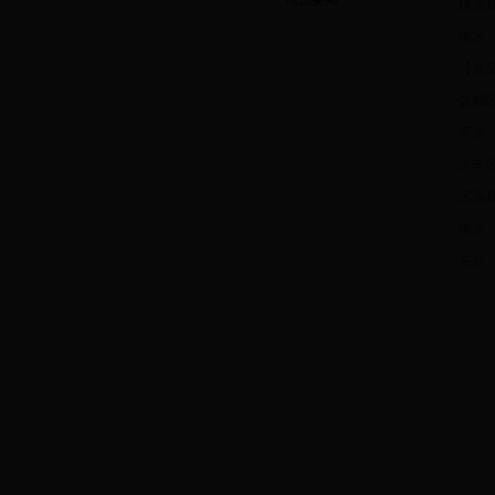
司法要闻
·
建湖
·
响水
·
【党
·
盐都
·
亭湖：
·
大丰
·
滨海
·
响水
·
东台