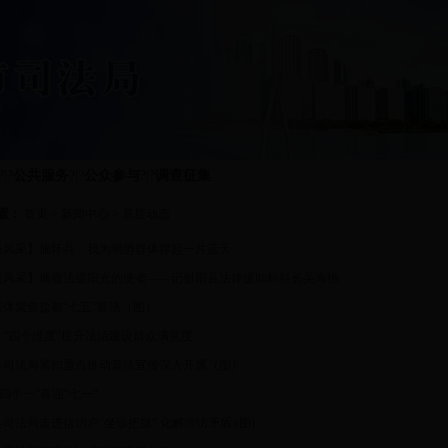
?|?
公共服务
?|?
公众参与
?|?
调查征集
置：
首页
>
新闻中心
>
基层动态
员风采】施怀兵：我为弱势群体撑起一片蓝天
员风采】播撒法援阳光的使者——记射阳县法律援助科科长吴海艳
媒体聚焦盐都“七五”普法（图）
：“四个维度”提升法治建设群众满意度
县司法局紧扣重点推动普法宣传深入开展（图）
“四个一”喜迎“七一”
司法局走进信访户“坐诊把脉” 化解涉访矛盾 (图)