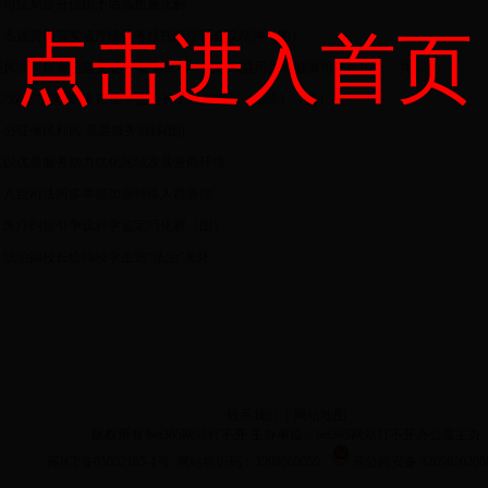
县司法局提升信访矛盾高质量化解
点击进入首页
：迅速贯彻落实省厅绩效考核视频培训会议精神（图）
员风采】铁肩担道义 妙手著华章——记射阳县司法局临海司法所所长、共...
区“双百”活动专场 市法学会会长丁宇主讲新《宪法》（图）
公证便民利民 基层服务前移(图)
区以优质服务助力优化区域发展营商环境
县八巨司法所多举措加强特殊人群管控
：医疗纠纷引争议科学鉴定巧化解（图）
：法治副校长给特校学生送“法治”关怀
联系我们
|
网站地图
版权所有 bet365网站打不开 主办单位：bet365网站打不开办公室主办
苏ICP备05002185-1号 网站标识码：3209000059
苏公网安备 3209020200