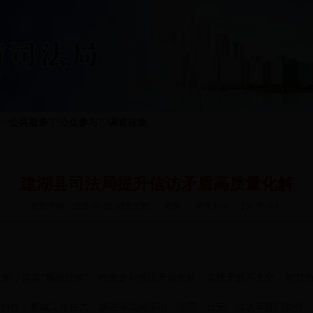
?|?
公共服务
?|?
公众参与
?|?
调查征集
建湖县司法局提升信访矛盾高质量化解
发布时间：2018-06-29 浏览次数： 来源： 字体大小：【
大
中
小
】
制，借鉴“枫桥经验”，积极参与信访矛盾化解，实现矛盾不上交，努力
方协作，形成工作合力。加强司法同综治、法院、公安、信访等部门协作