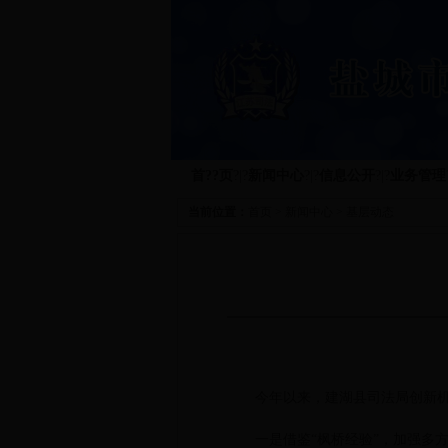
首??页
?|?
新闻中心
?|?
信息公开
?|?
业务管理
当前位置：
首页
>
新闻中心
>
基层动态
今年以来，建湖县司法局创新机
一是借鉴“枫桥经验”，加强多