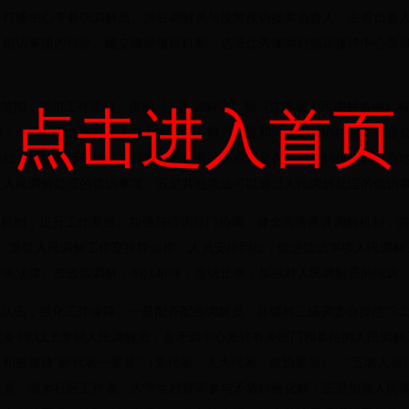
打通中心专兼职调解员、派驻调解员与接警接访接案负责人、主管负责人
发信访事项的纠纷。建立律师值班机制，选派优秀律师到信访接待中心值
理范围，规范工作流程。依据《人民调解法》和《江苏省人民调解条例》
点击进入首页
纷：一是公民之间有关人身损害赔偿、财产权益和其他权益的纠纷；二是
他社会组织与行政机关之间发生的具有民事权利义务内容的纠纷；四是当
过人民调解处理的信访事项；五是其他依法可以通过人民调解处理的信访
解机制，提升工作质效。加强与信访部门协调，健全完善商请调解机制，
室、派驻人民调解工作室挂牌运作，人员安排到位，促进信访事项人民调解
持依法律、按政策调解，明法析理，息访止争；加强对人民调解员的培训
解队伍，强化工作保障。一是配齐配强调解员，县镇村三级调委会按照“5:2
备3名以上专职人民调解员，县矛调中心派驻有关部门和单位的人民调解
积极邀请“两代表一委员”（党代表、人大代表、政协委员）、“五老人员
人员、城乡社区工作者、大学生村官等参与矛盾纠纷化解；三是加强人民