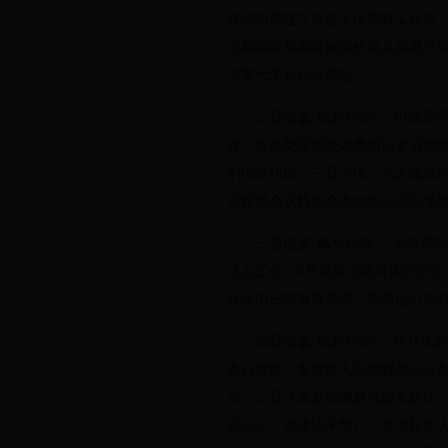
县信访局建立派驻人民调解工作室。
理和调处复杂疑难纠纷以及容易引
与重大矛盾纠纷调处。
二是借鉴“枫桥经验”，明确受
作。重点受理调处四类信访矛盾纠
的民事纠纷；三是公民、法人或其
访联席会议协商会办的依法可以通
三是借鉴“枫桥经验”，完善调
试点工作，6月底前访调对接办公
队伍的日常教育管理，指导他们坚
四是借鉴“枫桥经验”，优化调
各行业性、专业性人民调解委员会配
员；二是注重发展调解志愿者队伍，
识分子、老政法干警）、专业技术