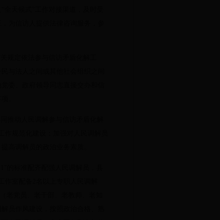
“全天候式”工作对接渠道，及时受
班，为信访人提供法律咨询服务，参
有关规定依法参与信访矛盾化解工
公民与法人之间或其他社会组织之间
地党委、政府领导同志直接交办和信
事项。
共同推动人民调解参与信访矛盾化解
工作规范化建设；加强对人民调解员
，提高调解员的政治业务素质。
:1”的标准配齐配强人民调解员，县
工作室配备2名以上专职人民调解
”（老党员、老干部、老教师、老知
调解员作风建设，按照政治合格、熟