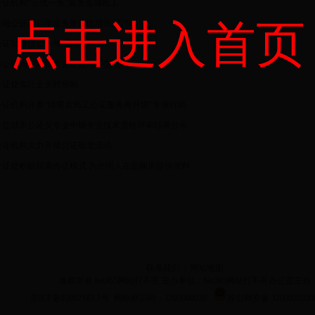
公证机构“三优一免”服务返城民工
点击进入首页
融公证2017年业务量同比增长127%
证助微信公众号“搬家”
市公证同仁到我市公证处考察交流
公证处实行全员聘用制
公证机构开展“情暖农民工公证服务再升级”专项行动
17年盐城市公证员专业中级专业技术资格评审结果公示
公证机构大力开展公证敬老活动
公证处积极探索办证模式 为外国人在盐购房提供便利
联系我们
|
网站地图
版权所有 bet365网站打不开 主办单位：bet365网站打不开办公室主办
苏ICP备05002185-1号 网站标识码：3209000059
苏公网安备 3209020200