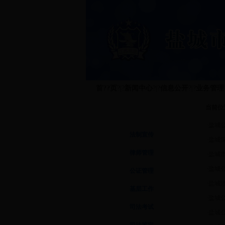
首??页
?|?
新闻中心
?|?
信息公开
?|?
业务管理
当前位
业务管理
·
盐城
法制宣传
·
盐城
律师管理
·
盐城
·
盐城
公证管理
·
盐城涉
基层工作
·
盐城
司法考试
·
盐城