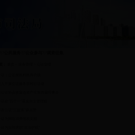
?|?
公共服务
?|?
公众参与
?|?
调查征集
置：
首页
>
业务管理
>
公证管理
公证：公证便民利民再升级
深入开展公证服务农村行活动
市公证协会换届选举产生第四届理事会
公证处“四个一”落实自主管理权
农公证“三提速”获点赞
公证为网络消费维权支招
公证为女性求职“送法护航”