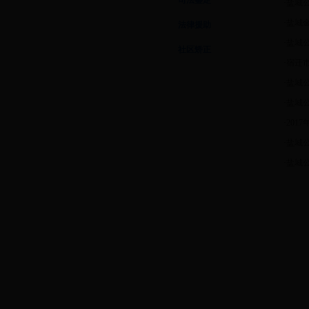
司法鉴定
·
盐城
·
盐城金
法律援助
·
盐城公
社区矫正
·
宿迁
·
盐城
·
盐城
·
20
·
盐城
·
盐城