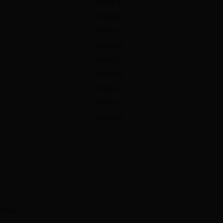
2018-04-28
2018-04-03
2018-03-27
2018-03-14
2018-03-12
2018-03-08
2018-01-24
2018-01-11
2018-01-05
0654号