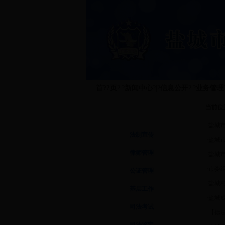
首??页
?|?
新闻中心
?|?
信息公开
?|?
业务管理
当前位
业务管理
·
盐城
法制宣传
·
盐城
律师管理
·
盐城
·
市委
公证管理
·
盐城村
基层工作
·
盐城
司法考试
·
【德