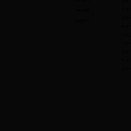
司法鉴定
·
盐城
·
盐城
法律援助
·
盐城
社区矫正
·
盐城
·
市局召
·
市律
·
盐城
·
盐城
·
盐城