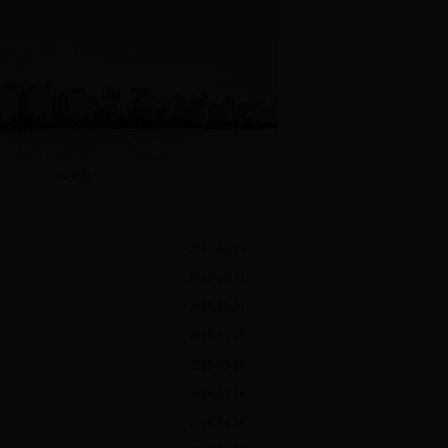
今天是
2018-06-19
2018-05-31
2018-05-31
2018-05-18
2018-05-16
2018-04-28
2018-04-28