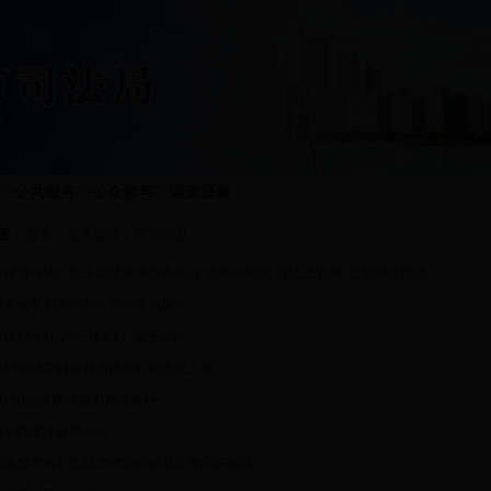
?|?
公共服务
?|?
公众参与
?|?
调查征集
置：
首页
>
业务管理
>
律师管理
市律协与镇江女子监狱专场合作举办“牵手向明天·普法进监所”主题帮扶活动
市在全省率先举办公职律师培训班
市律协举办“六一律童行”亲子活动
组织部领导调研我市律师行业党建工作
(居)法律顾问助力春播春种
成立律师行业委员会
法涵养文明】盐城市律协妇联成立德法讲师团