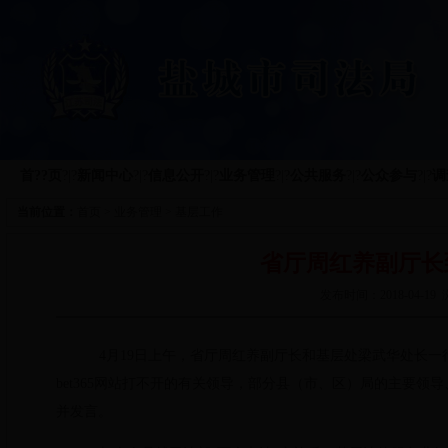
首??页
?|?
新闻中心
?|?
信息公开
?|?
业务管理
?|?
公共服务
?|?
公众参与
?|?
调
当前位置：
首页
>
业务管理
>
基层工作
省厅周红养副厅长
发布时间：2018-04-
4
月19日上午，省厅周红养副厅长和基层处梁武华处长
bet365网站打不开的有关领导，部分县（市、区）局的主要领
并发言。