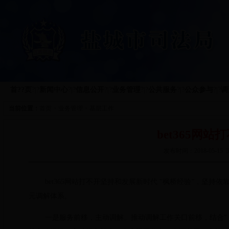
首??页
?|?
新闻中心
?|?
信息公开
?|?
业务管理
?|?
公共服务
?|?
公众参与
?|?
调
当前位置：
首页
>
业务管理
>
基层工作
bet365网
发布时间：2018-05-
bet365网站打不开坚持和发展新时代 “枫桥经验”，坚
元调解体系。
一是服务前移，主动调解。
推动调解工作关口前移，结合“ 