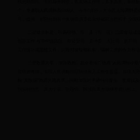
线主动摸排、主动服务转变，在实际工作中，多下基层，多接触
个，专兼职人民调解员9800人。今年5月份，大丰区人民调解
号，建湖、射阳分别有一名镇级调委会主任被司法部授予
全国
二是健全制度，联调联动。
市、县（市、区）二级全部成立
创新工作,与市中级法院、市公安局、卫计委、人社局、房产局
工作出台规范性文件，完善对接联动机制，调解工作的合力和活
三是数据共享，加强研判。
在全市推广使用“人民调解小助
度绩效考核，实现人民调解组织纠纷录入工作全覆盖。加强人民调
解“大数据”资源共建共享。同时加强对矛盾纠纷发生、发展以及
到实时动态、重大个案、阶段性、区域性重大疑难矛盾纠纷上。